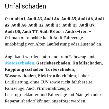
Unfallschaden
Ob
Audi A1
,
Audi A3
,
Audi A4
,
Audi A5
,
Audi A6
,
Audi
A7
,
Audi A8
,
Audi Q2
,
Audi Q3
,
Audi Q5
,
Audi Q7
,
Audi Q8
,
Audi TT
,
Audi R8
oder
Audi e-tron
–
Othman Automobile kauft Audi-Fahrzeuge
unabhängig von Alter, Laufleistung oder Zustand an.
Angekauft werden unter anderem Fahrzeuge mit
Motorschaden
,
Getriebeschaden
,
Unfallschaden
,
Kupplungsschaden
,
Turboschaden
,
Wasserschaden
,
Elektronikschäden
, hoher
Laufleistung, ohne TÜV sowie nicht fahrbereite
Fahrzeuge. Auch Firmenfahrzeuge,
Leasingrückläufer und Fahrzeuge mit Mängeln oder
Reparaturbedarf können angefragt werden.