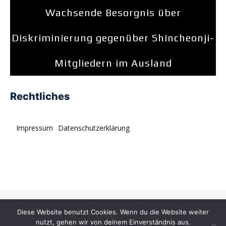
Wachsende Besorgnis über
Diskriminierung gegenüber Shincheonji-
Mitgliedern im Ausland
Rechtliches
Impressum
Datenschutzerklärung
© tagDiv. All rights reserved. Momentum is a fresh
Diese Website benutzt Cookies. Wenn du die Website weiter
multipurpose Prebuilt Website with a wide range of usability.
nutzt, gehen wir von deinem Einverständnis aus.