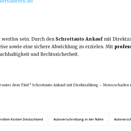
serslautern.de/
 wertlos sein. Durch den
Schrottauto Ankauf
mit Direktza
ise sowie eine sichere Abwicklung zu erzielen. Mit
profes
Nachhaltigkeit und Rechtssicherheit.
t unter dem Titel “ Schrottauto Ankauf mit Direktzahlung – Motorschaden mu
rotten Kosten Deutschland
Autoverschrottung in der Nähe
Autoversc