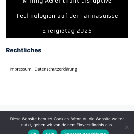
Mining AG enthüllt disruptive
Technologien auf dem armasuisse
Energietag 2025
Rechtliches
Impressum
Datenschutzerklärung
© tagDiv. All rights reserved. Momentum is a fresh
Diese Website benutzt Cookies. Wenn du die Website weiter
multipurpose Prebuilt Website with a wide range of usability.
nutzt, gehen wir von deinem Einverständnis aus.
OK
Nein
Datenschutzerklärung