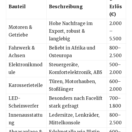
Bauteil
Beschreibung
Erlös
(€)
Hohe Nachfrage im
2.000
Motoren &
Export, robust &
–
Getriebe
langlebig
5.500
Fahrwerk &
Beliebt in Afrika und
800–
Achsen
Osteuropa
2.500
Elektronikmod
Steuergeräte,
500–
ule
Komfortelektronik, ABS
2.000
Türen, Motorhauben,
600–
Karosserieteile
Stoßfänger
2.000
LED-
Besonders nach Facelift
700–
Scheinwerfer
stark gefragt
1.800
Innenausstattu
Ledersitze, Lenkräder,
800–
ng
Mittelkonsole
2.500
Abgasanlage &
Edelmetalle wie Platin
600–