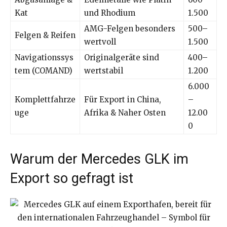
Kat
und Rhodium
1.500
AMG-Felgen besonders
500–
Felgen & Reifen
wertvoll
1.500
Navigationssys
Originalgeräte sind
400–
tem (COMAND)
wertstabil
1.200
6.000
Komplettfahrze
Für Export in China,
–
uge
Afrika & Naher Osten
12.00
0
Warum der Mercedes GLK im
Export so gefragt ist