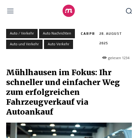
Auto / Verkehr
Auto Nachrichten
CARPR
28. AUGUST
2025
Auto und Verkehr
Auto Verkehr
gelesen
1234
Mühlhausen im Fokus: Ihr
schneller und einfacher Weg
zum erfolgreichen
Fahrzeugverkauf via
Autoankauf