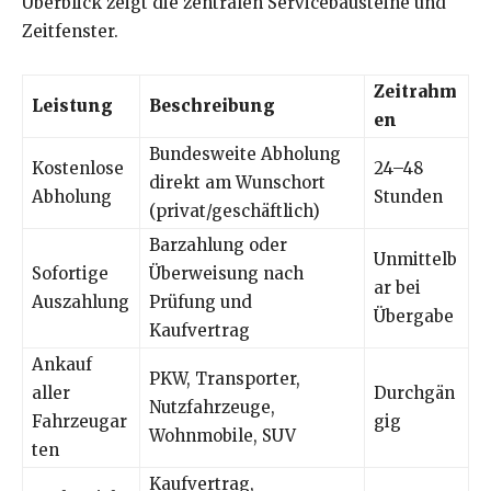
Überblick zeigt die zentralen Servicebausteine und
Zeitfenster.
Zeitrahm
Leistung
Beschreibung
en
Bundesweite Abholung
Kostenlose
24–48
direkt am Wunschort
Abholung
Stunden
(privat/geschäftlich)
Barzahlung oder
Unmittelb
Sofortige
Überweisung nach
ar bei
Auszahlung
Prüfung und
Übergabe
Kaufvertrag
Ankauf
PKW, Transporter,
aller
Durchgän
Nutzfahrzeuge,
Fahrzeugar
gig
Wohnmobile, SUV
ten
Kaufvertrag,