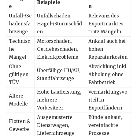
Beispiele
e
n
Unfall-/Sc
Unfallschäden,
Relevanz des
hadensfa
Hagel-/Sturmschäd
Exportmarktes
hrzeuge
en
trotz Mängeln
Technisc
Motorschaden,
Ankauf auch bei
he
Getriebeschaden,
hohen
Mängel
Elektrikprobleme
Reparaturkosten
Ohne
Abwicklung inkl.
Überfällige HU/AU,
gültigen
Abholung ohne
Standfahrzeuge
TÜV
Fahrbetrieb
Hohe Laufleistung,
Vermarktungsvo
Ältere
mehrere
rteil in
Modelle
Vorbesitzer
Exportländern
Ausgemusterte
Bündelankauf,
Flotten &
Dienstwagen,
vereinfachte
Gewerbe
Lieferfahrzeuge
Prozesse