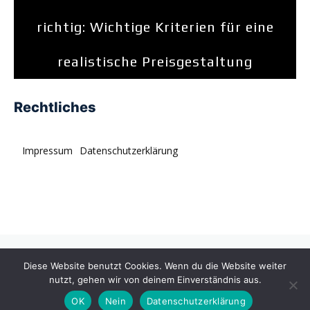
richtig: Wichtige Kriterien für eine
realistische Preisgestaltung
Rechtliches
Impressum
Datenschutzerklärung
© tagDiv. All rights reserved. Momentum is a fresh
Diese Website benutzt Cookies. Wenn du die Website weiter
multipurpose Prebuilt Website with a wide range of usability.
nutzt, gehen wir von deinem Einverständnis aus.
OK
Nein
Datenschutzerklärung