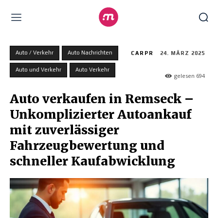
Auto / Verkehr
Auto Nachrichten
CARPR
24. MÄRZ 2025
Auto und Verkehr
Auto Verkehr
gelesen
694
Auto verkaufen in Remseck –
Unkomplizierter Autoankauf
mit zuverlässiger
Fahrzeugbewertung und
schneller Kaufabwicklung