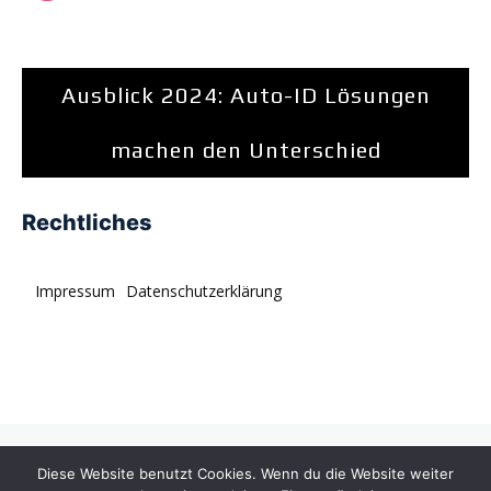
Ausblick 2024: Auto-ID Lösungen
machen den Unterschied
Rechtliches
Impressum
Datenschutzerklärung
© tagDiv. All rights reserved. Momentum is a fresh
Diese Website benutzt Cookies. Wenn du die Website weiter
multipurpose Prebuilt Website with a wide range of usability.