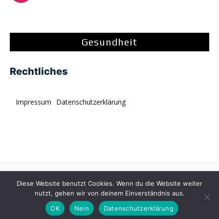
Gesundheit
Rechtliches
Impressum
Datenschutzerklärung
© tagDiv. All rights reserved. Momentum is a fresh
Diese Website benutzt Cookies. Wenn du die Website weiter
multipurpose Prebuilt Website with a wide range of usability.
nutzt, gehen wir von deinem Einverständnis aus.
OK
Nein
Datenschutzerklärung