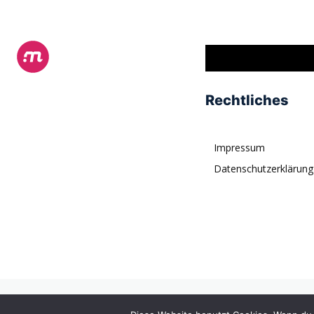
Rechtliches
Impressum
Datenschutzerklärung
© tagDiv. All rights reserved. Momentum is a fresh multipurpose P