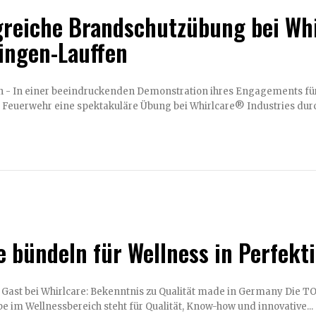
greiche Brandschutzübung bei Whi
ingen-Lauffen
n - In einer beeindruckenden Demonstration ihres Engagements f
e Feuerwehr eine spektakuläre Übung bei Whirlcare® Industries durch
e bündeln für Wellness in Perfekt
i Whirlcare: Bekenntnis zu Qualität made in Germany Die TOPRAS-Gruppe als Zusammenschluss führender
e im Wellnessbereich steht für Qualität, Know-how und innovative...