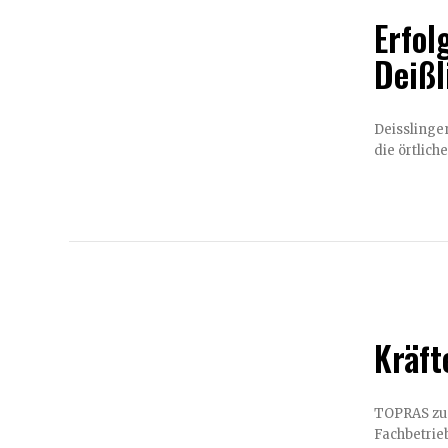
Erfol
Deißl
Deisslinge
die örtlich
Kräft
TOPRAS zu Gast be
Fachbetrieb