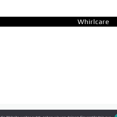
Whirlcare
rebuilt Website with a wide range of usability.