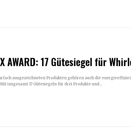
X AWARD: 17 Gütesiegel für Whirl
ach ausgezeichneten Produkten gehören auch die energieeffizienten WCI Hydro Po
 Mit insgesamt 17 Gütesiegeln für drei Produkte und...