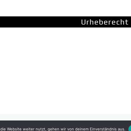
Urheberecht
rebuilt Website with a wide range of usability.
die Website weiter nutzt, gehen wir von deinem Einverständnis aus.