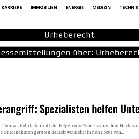
KARRIERE
IMMOBILIEN
ENERGIE
MEDIZIN
TECHNIK
Urheberecht
ressemitteilungen über:
Urheberec
rangriff: Spezialisten helfen Un
olb bekämpft die Folgen von Cyberkriminalität Hackerangriffe auf Unternehmen häufen sich. Gerade kleinere
re Unternehmen geraten derzeit vermehrt in den Focus von...