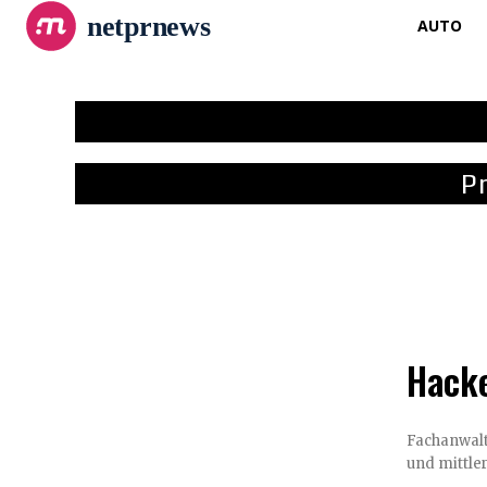
netprnews
AUTO
P
Hacke
Fachanwalt Thomas K
und mittle