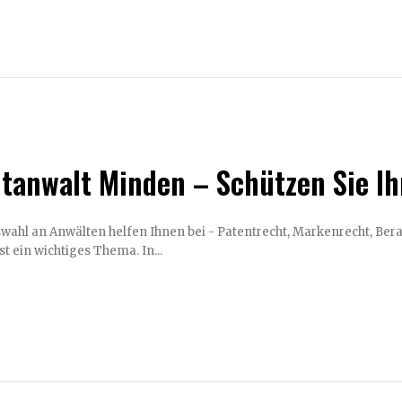
tanwalt Minden – Schützen Sie Ih
l an Anwälten helfen Ihnen bei - Patentrecht, Markenrecht, Beratung, Urheberrech
t ein wichtiges Thema. In...