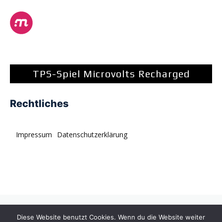
TPS-Spiel Microvolts Recharged
Rechtliches
Impressum
Datenschutzerklärung
© tagDiv. All rights reserved. Momentum is a fresh
Diese Website benutzt Cookies. Wenn du die Website weiter
multipurpose Prebuilt Website with a wide range of usability.