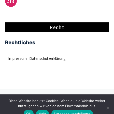
Recht
Rechtliches
Impressum
Datenschutzerklärung
© tagDiv. All rights reserved. Momentum is a fresh
Diese Website benutzt Cookies. Wenn du die Website weiter
multipurpose Prebuilt Website with a wide range of usability.
nutzt, gehen wir von deinem Einverständnis aus.
OK
Nein
Datenschutzerklärung