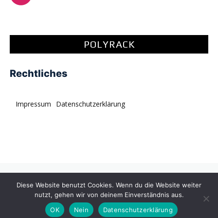
POLYRACK
Rechtliches
Impressum
Datenschutzerklärung
© tagDiv. All rights reserved. Momentum is a fresh
Diese Website benutzt Cookies. Wenn du die Website weiter
multipurpose Prebuilt Website with a wide range of usability.
nutzt, gehen wir von deinem Einverständnis aus.
OK
Nein
Datenschutzerklärung