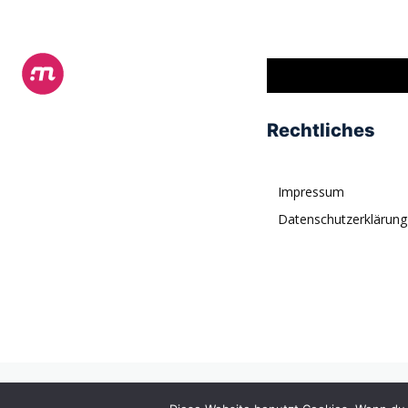
Rechtliches
Impressum
Datenschutzerklärung
© tagDiv. All rights reserved. Momentum is a fresh multipurpose P