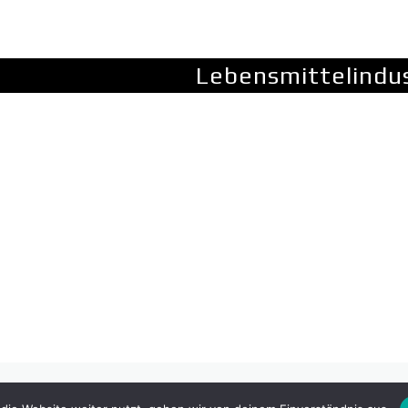
Lebensmittelindus
rebuilt Website with a wide range of usability.