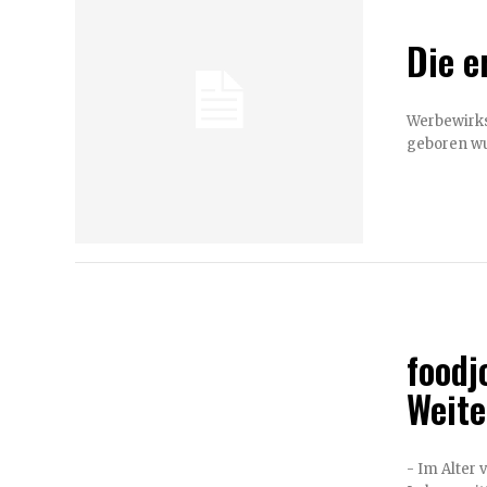
Die e
Werbewirksam die Gen Y & Z erreich
geboren wur
foodj
Weite
- Im Alter vo