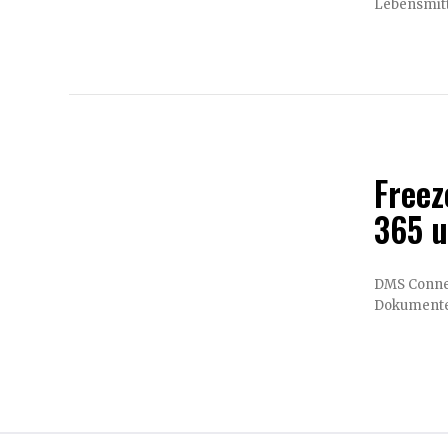
Lebensmitt
Freez
365 u
DMS Conne
Dokumenten