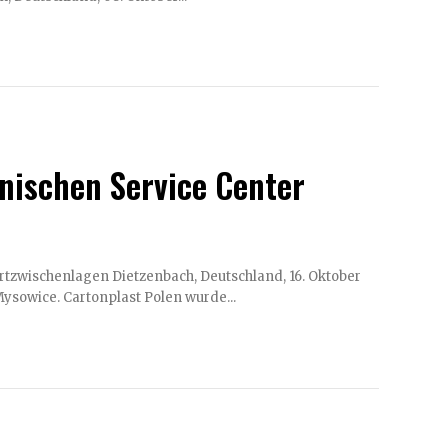
lnischen Service Center
eutschland, 16. Oktober
2019 - Cartonplast Group investiert in den polnischen Service Center Standort Mysowice. Cartonplast Polen wurde...