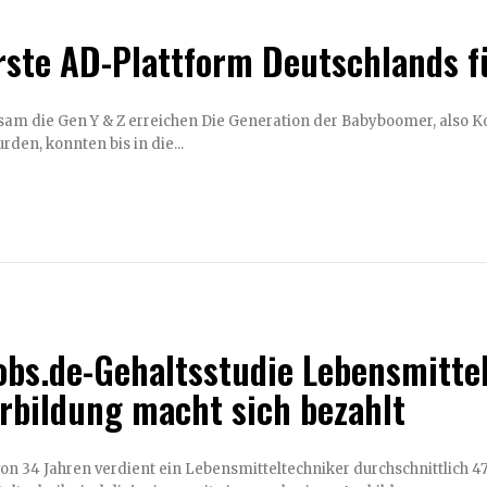
rste AD-Plattform Deutschlands f
en Die Generation der Babyboomer, also Konsumenten, die spätestens Ende der 1960er Jahre
den, konnten bis in die...
obs.de-Gehaltsstudie Lebensmitte
rbildung macht sich bezahlt
n 34 Jahren verdient ein Lebensmitteltechniker durchschnittlich 47.450 EUR Jahres