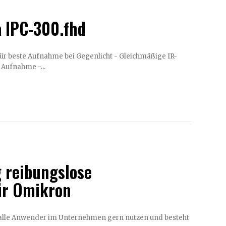
 IPC-300.fhd
 Aufnahme -...
 reibungslose
ür Omikron
 alle Anwender im Unternehmen gern nutzen und besteht