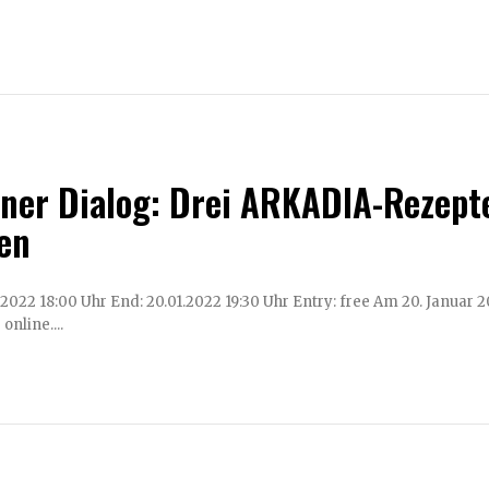
lner Dialog: Drei ARKADIA-Rezepte
en
Uhr End: 20.01.2022 19:30 Uhr Entry: free Am 20. Januar 2022 laden wir Sie herzlich zu unserem 5. Kölner Dialog ein
online....