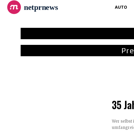
netprnews
AUTO
Pre
35 Ja
Wer selbst 
umfangreic