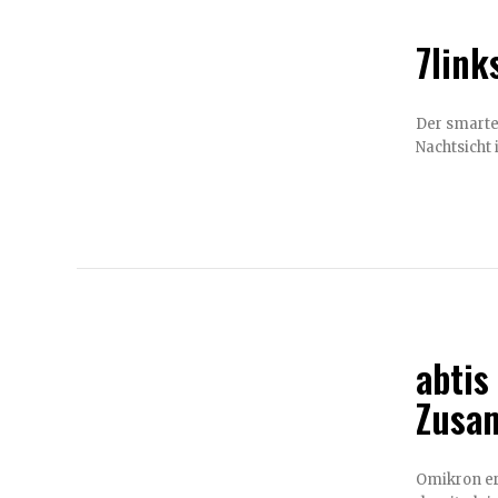
7link
Der smarte Überwacher mit 
Nachtsicht
abtis
Zusam
Omikron er