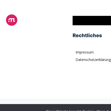
Rechtliches
Impressum
Datenschutzerklärung
© tagDiv. All rights reserved. Momentum is a fresh multipurpose P