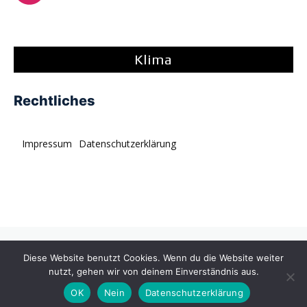
Klima
Rechtliches
Impressum
Datenschutzerklärung
© tagDiv. All rights reserved. Momentum is a fresh
Diese Website benutzt Cookies. Wenn du die Website weiter
multipurpose Prebuilt Website with a wide range of usability.
nutzt, gehen wir von deinem Einverständnis aus.
OK
Nein
Datenschutzerklärung