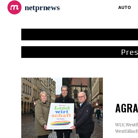
netprnews
AUTO
Pres
AGRAV
WLV, Westfleisch und
Westfälisc