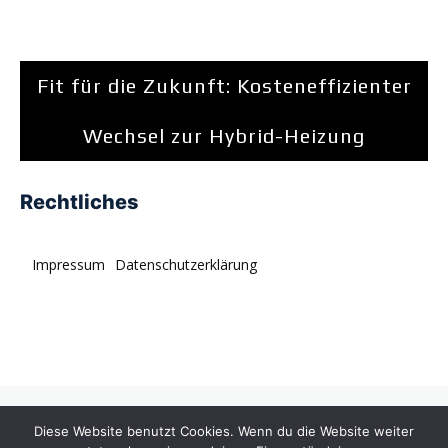
Fit für die Zukunft: Kosteneffizienter
Wechsel zur Hybrid-Heizung
Rechtliches
Impressum
Datenschutzerklärung
© tagDiv. All rights reserved. Momentum is a fresh
Diese Website benutzt Cookies. Wenn du die Website weiter
multipurpose Prebuilt Website with a wide range of usability.