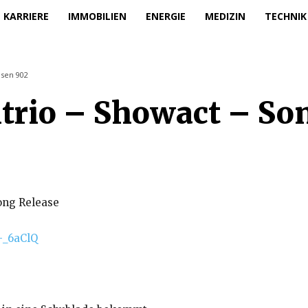
KARRIERE
IMMOBILIEN
ENERGIE
MEDIZIN
TECHNIK
esen
902
ntrio – Showact – So
ong Release
-_6aClQ