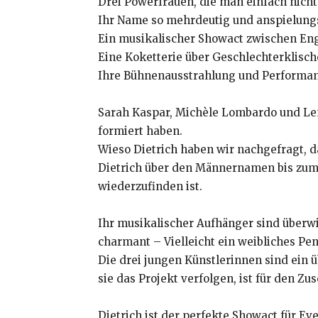
Drei Powerfrauen, die man einfach nich
Ihr Name so mehrdeutig und anspielung
Ein musikalischer Showact zwischen Eng
Eine Koketterie über Geschlechterklische
Ihre Bühnenausstrahlung und Performan
Sarah Kaspar, Michèle Lombardo und Len
formiert haben.
Wieso Dietrich haben wir nachgefragt, d
Dietrich über den Männernamen bis zum Un
wiederzufinden ist.
Ihr musikalischer Aufhänger sind überwi
charmant – Vielleicht ein weibliches Pe
Die drei jungen Künstlerinnen sind ein ü
sie das Projekt verfolgen, ist für den Zu
Dietrich ist der perfekte Showact für Ev