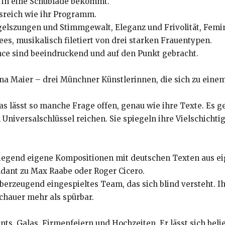
t in eine Schublade bekommt.
sreich wie ihr Programm.
elszungen und Stimmgewalt, Eleganz und Frivolität, Femi
es, musikalisch filetiert von drei starken Frauentypen.
ce sind beeindruckend und auf den Punkt gebracht.
a Maier – drei Münchner Künstlerinnen, die sich zu eine
as lässt so manche Frage offen, genau wie ihre Texte. Es 
iversalschlüssel reichen. Sie spiegeln ihre Vielschichtig
egend eigene Kompositionen mit deutschen Texten aus eige
ndant zu Max Raabe oder Roger Cicero.
berzeugend eingespieltes Team, das sich blind versteht. I
schauer mehr als spürbar.
ents, Galas, Firmenfeiern und Hochzeiten. Er lässt sich bel