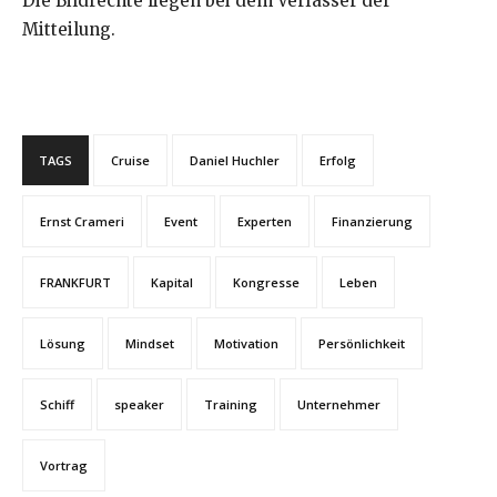
Die Bildrechte liegen bei dem Verfasser der
Mitteilung.
TAGS
Cruise
Daniel Huchler
Erfolg
Ernst Crameri
Event
Experten
Finanzierung
FRANKFURT
Kapital
Kongresse
Leben
Lösung
Mindset
Motivation
Persönlichkeit
Schiff
speaker
Training
Unternehmer
Vortrag