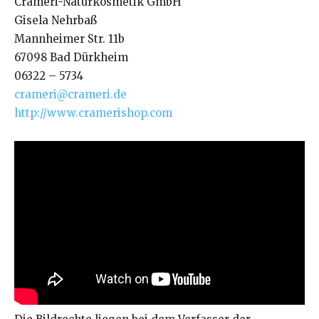
Crameri-Naturkosmetik GmbH
Gisela Nehrbaß
Mannheimer Str. 11b
67098 Bad Dürkheim
06322 – 5734
crameri@crameri.de
http://www.cramerishop.com