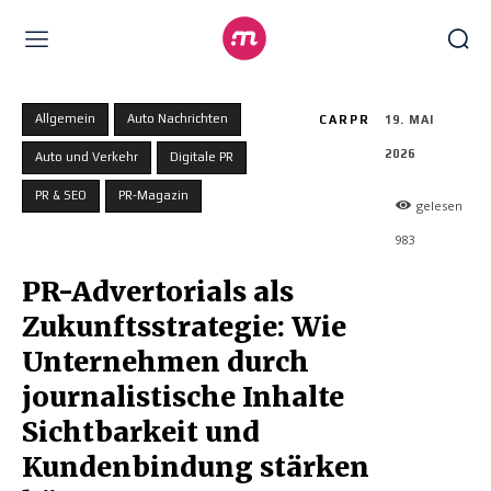
Allgemein
Auto Nachrichten
CARPR
19. MAI
2026
Auto und Verkehr
Digitale PR
PR & SEO
PR-Magazin
gelesen
983
PR-Advertorials als
Zukunftsstrategie: Wie
Unternehmen durch
journalistische Inhalte
Sichtbarkeit und
Kundenbindung stärken