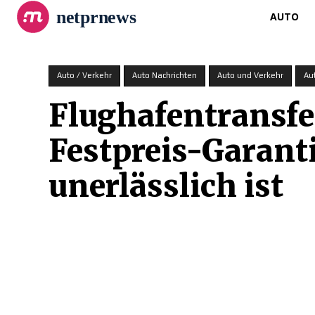
netprnews
AUTO
Auto / Verkehr
Auto Nachrichten
Auto und Verkehr
Au
Flughafentransfe
Festpreis-Garant
unerlässlich ist