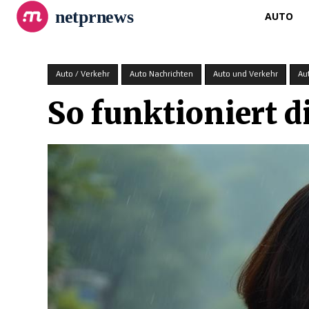
netprnews
AUTO
Auto / Verkehr
Auto Nachrichten
Auto und Verkehr
Au
So funktioniert 