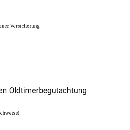
imer-Versicherung
llen Oldtimerbegutachtung
achweise)