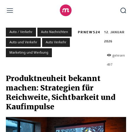
Auto / Verkehr
Auto Nachrichten
PRNEWS24
12. JANUAR
2026
Auto und Verkehr
Auto Verkehr
Marketing und Werbung
gelesen
497
Produktneuheit bekannt
machen: Strategien für
Reichweite, Sichtbarkeit und
Kaufimpulse