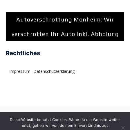
Autoverschrottung Monheim: Wir
verschrotten Ihr Auto inkl. Abholung
Rechtliches
Impressum
Datenschutzerklärung
© tagDiv. All rights reserved. Momentum is a fresh
Diese Website benutzt Cookies. Wenn du die Website weiter
multipurpose Prebuilt Website with a wide range of usability.
nutzt, gehen wir von deinem Einverständnis aus.