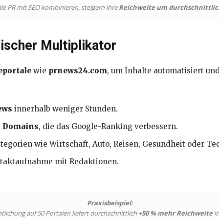
le PR mit SEO kombinieren, steigern ihre
Reichweite um durchschnittlic
ischer Multiplikator
eportale
wie
prnews24.com
, um Inhalte automatisiert und
ews
innerhalb weniger Stunden.
n Domains
, die das Google-Ranking verbessern.
tegorien wie Wirtschaft, Auto, Reisen, Gesundheit oder Te
ntaktaufnahme mit Redaktionen.
Praxisbeispiel:
tlichung auf 50 Portalen liefert durchschnittlich
+50 % mehr Reichweite
in