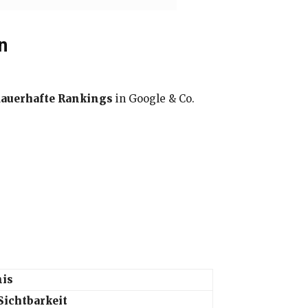
n
dauerhafte Rankings
in Google & Co.
nis
Sichtbarkeit