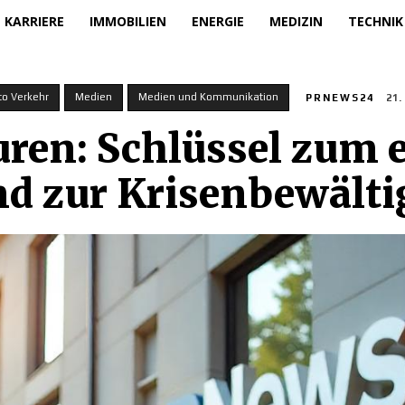
KARRIERE
IMMOBILIEN
ENERGIE
MEDIZIN
TECHNIK
to Verkehr
Medien
Medien und Kommunikation
PRNEWS24
21
ren: Schlüssel zum e
d zur Krisenbewält