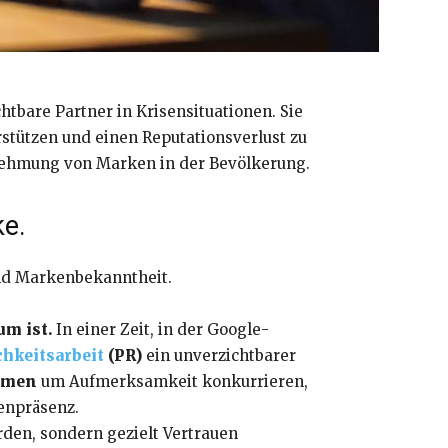
tbare Partner in Krisensituationen. Sie
tützen und einen Reputationsverlust zu
hrnehmung von Marken in der Bevölkerung.
ke.
und Markenbekanntheit.
um ist.
In einer Zeit, in der Google-
chkeitsarbeit
(PR)
ein unverzichtbarer
ehmen
um Aufmerksamkeit konkurrieren,
enpräsenz.
en, sondern gezielt Vertrauen