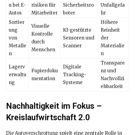
u bei E-
risiken für
Sicherheitsro
Unfallgefa
Autos
Mitarbeiter
boter
hr
Sortier
Höhere
Visuelle
ung
KI-gestützte
Reinheit
Kontrolle
von
Sensoren und
der
durch
Metalle
Scanner
Materialie
Menschen
n
n
Transpare
Lagerv
Digitale
Papierdoku
nz und
erwaltu
Tracking-
mentation
Nachvollzi
ng
Systeme
ehbarkeit
Nachhaltigkeit im Fokus –
Kreislaufwirtschaft 2.0
Die Autoverschrottung spielt eine zentrale Rolle in