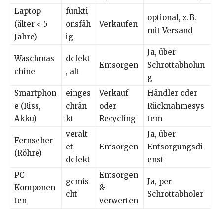
Laptop
funkti
optional, z. B.
(älter < 5
onsfäh
Verkaufen
mit Versand
Jahre)
ig
Ja, über
Waschmas
defekt
Entsorgen
Schrottabholun
chine
, alt
g
Smartphon
einges
Verkauf
Händler oder
e (Riss,
chrän
oder
Rücknahmesys
Akku)
kt
Recycling
tem
veralt
Ja, über
Fernseher
et,
Entsorgen
Entsorgungsdi
(Röhre)
defekt
enst
PC-
Entsorgen
gemis
Ja, per
Komponen
&
cht
Schrottabholer
ten
verwerten