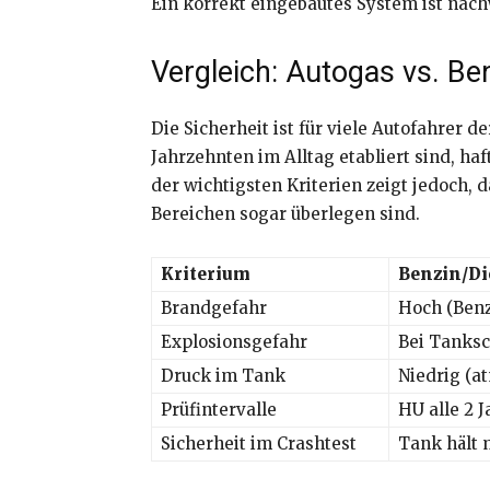
Ein korrekt eingebautes System ist nachw
Vergleich: Autogas vs. Be
Die Sicherheit ist für viele Autofahrer 
Jahrzehnten im Alltag etabliert sind, h
der wichtigsten Kriterien zeigt jedoch,
Bereichen sogar überlegen sind.
Kriterium
Benzin/Di
Brandgefahr
Hoch (Benz
Explosionsgefahr
Bei Tanks
Druck im Tank
Niedrig (at
Prüfintervalle
HU alle 2 J
Sicherheit im Crashtest
Tank hält 