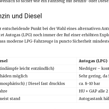
eislich so sicher wie ein Fahrzeug mit Benzin- oder Diesel
nzin und Diesel
der entscheidende Punkt bei der Wahl eines alternativen An
aftet Autogas (LPG) noch immer der Ruf einer erhöhten Expl
 dass moderne LPG-Fahrzeuge in puncto Sicherheit mindest
esel
Autogas (LPG)
indämpfe leicht entzündlich)
Niedriger – kont
chäden möglich
Sehr gering, da
mosphärisch) / Diesel fast drucklos
ca. 8–10 bar
ahre
HU + GAP alle 2
meist stand
Autogastank häl