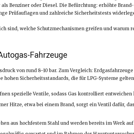
als Benziner oder Diesel. Die Befürchtung: erhöhte Brand
e Prüfauflagen und zahlreiche Sicherheitstests widerlege
lich sind, welche Schutzmechanismen greifen und warum r
 Autogas-Fahrzeuge
druck von rund 8–10 bar. Zum Vergleich: Erdgasfahrzeuge a
ie hohen Sicherheitsstandards, die für LPG-Systeme gelten
nen spezielle Ventile, sodass Gas kontrolliert entweichen
mer Hitze, etwa bei einem Brand, sorgt ein Ventil dafür, da
hen aus hochfestem Stahl und werden bereits im Werk auf 
egelmäßig gewartet und im Rahmen der Hauptuntersuchun