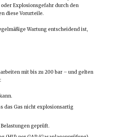
- oder Explosionsgefahr durch den
n diese Vorurteile.
egelmäßige Wartung entscheidend ist,
rbeiten mit bis zu 200 bar – und gelten
:
 kann.
ss das Gas nicht explosionsartig
Belastungen geprüft.
g (HU) per GAP (Gasanlagenprüfung)