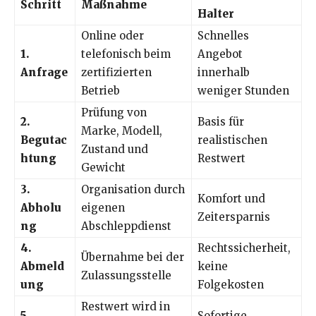
Schritt
Maßnahme
Halter
Online oder
Schnelles
1.
telefonisch beim
Angebot
Anfrage
zertifizierten
innerhalb
Betrieb
weniger Stunden
Prüfung von
2.
Basis für
Marke, Modell,
Begutac
realistischen
Zustand und
htung
Restwert
Gewicht
3.
Organisation durch
Komfort und
Abholu
eigenen
Zeitersparnis
ng
Abschleppdienst
4.
Rechtssicherheit,
Übernahme bei der
Abmeld
keine
Zulassungsstelle
ung
Folgekosten
Restwert wird in
5.
Sofortige