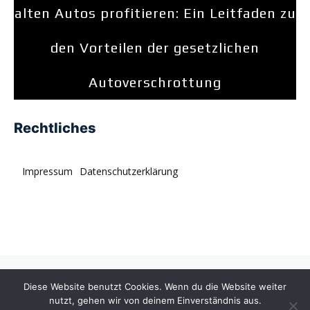
alten Autos profitieren: Ein Leitfaden zu
den Vorteilen der gesetzlichen
Autoverschrottung
Rechtliches
Impressum
Datenschutzerklärung
© tagDiv. All rights reserved. Momentum is a fresh
Diese Website benutzt Cookies. Wenn du die Website weiter
multipurpose Prebuilt Website with a wide range of usability.
nutzt, gehen wir von deinem Einverständnis aus.