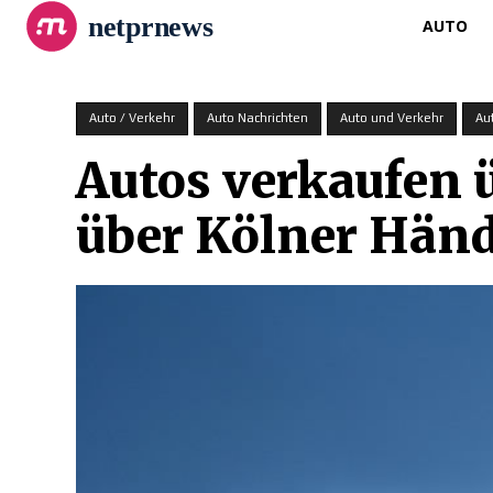
netprnews
AUTO
Auto / Verkehr
Auto Nachrichten
Auto und Verkehr
Au
Autos verkaufen 
über Kölner Händ