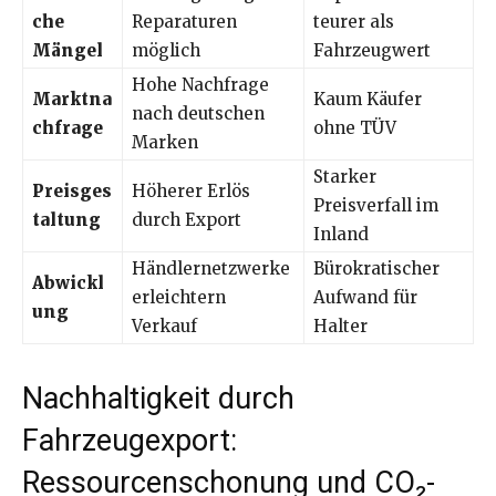
che
Reparaturen
teurer als
Mängel
möglich
Fahrzeugwert
Hohe Nachfrage
Marktna
Kaum Käufer
nach deutschen
chfrage
ohne TÜV
Marken
Starker
Preisges
Höherer Erlös
Preisverfall im
taltung
durch Export
Inland
Händlernetzwerke
Bürokratischer
Abwickl
erleichtern
Aufwand für
ung
Verkauf
Halter
Nachhaltigkeit durch
Fahrzeugexport:
Ressourcenschonung und CO₂-