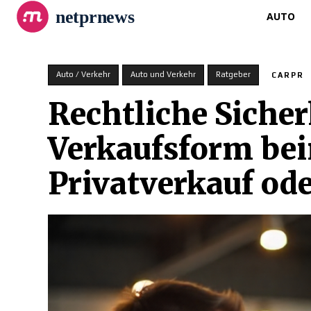
netprnews
AUTO
Auto / Verkehr
Auto und Verkehr
Ratgeber
CARPR
Rechtliche Siche
Verkaufsform be
Privatverkauf od