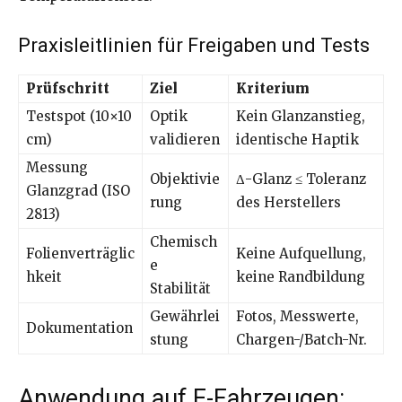
Praxisleitlinien für Freigaben und Tests
Prüfschritt
Ziel
Kriterium
Testspot (10×10
Optik
Kein Glanzanstieg,
cm)
validieren
identische Haptik
Messung
Objektivie
Δ-Glanz ≤ Toleranz
Glanzgrad (ISO
rung
des Herstellers
2813)
Chemisch
Folienverträglic
Keine Aufquellung,
e
hkeit
keine Randbildung
Stabilität
Gewährlei
Fotos, Messwerte,
Dokumentation
stung
Chargen-/Batch-Nr.
Anwendung auf E-Fahrzeugen: