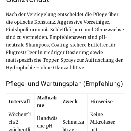
Nach der Versiegelung entscheidet die Pflege über
die optische Konstanz. Aggressive Vorreiniger,
Finishpolituren mit Schleifkörpern und Glanzwachse
sind zu vermeiden. Empfehlenswert sind pH-
neutrale Shampoos, Coating-sichere Entfetter für
Flugrost/Teer in niedriger Dosierung sowie
mattspezifische Topper-Sprays zur Auffrischung der
Hydrophobie – ohne Glanzadditive.
Pflege- und Wartungsplan (Empfehlung)
Maßnah
Intervall
Zweck
Hinweise
me
Wöchentli
Keine
Handwäs
ch/2-
Schmutza
Mikrofaser
che pH-
wöchentli
btrag
mit