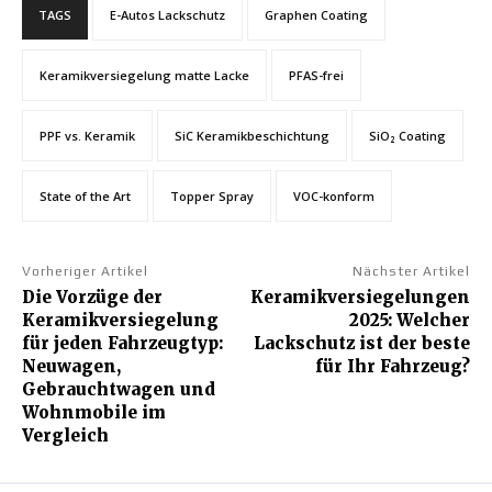
TAGS
E-Autos Lackschutz
Graphen Coating
Keramikversiegelung matte Lacke
PFAS-frei
PPF vs. Keramik
SiC Keramikbeschichtung
SiO₂ Coating
State of the Art
Topper Spray
VOC-konform
Vorheriger Artikel
Nächster Artikel
Die Vorzüge der
Keramikversiegelungen
Keramikversiegelung
2025: Welcher
für jeden Fahrzeugtyp:
Lackschutz ist der beste
Neuwagen,
für Ihr Fahrzeug?
Gebrauchtwagen und
Wohnmobile im
Vergleich