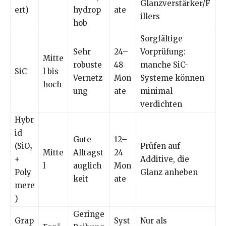
Glanzverstärker/F
ert)
hydrop
ate
illers
hob
Sorgfältige
Sehr
24–
Vorprüfung:
Mitte
robuste
48
manche SiC-
SiC
l bis
Vernetz
Mon
Systeme können
hoch
ung
ate
minimal
verdichten
Hybr
id
Gute
12–
(SiO₂
Prüfen auf
Mitte
Alltagst
24
+
Additive, die
l
auglich
Mon
Poly
Glanz anheben
keit
ate
mere
)
Geringe
Grap
Syst
Nur als