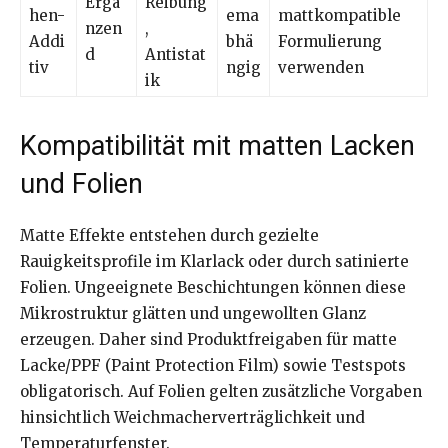
Ergä
Reibung
hen-
ema
mattkompatible
nzen
,
Addi
bhä
Formulierung
d
Antistat
tiv
ngig
verwenden
ik
Kompatibilität mit matten Lacken
und Folien
Matte Effekte entstehen durch gezielte
Rauigkeitsprofile im Klarlack oder durch satinierte
Folien. Ungeeignete Beschichtungen können diese
Mikrostruktur glätten und ungewollten Glanz
erzeugen. Daher sind Produktfreigaben für matte
Lacke/PPF (Paint Protection Film) sowie Testspots
obligatorisch. Auf Folien gelten zusätzliche Vorgaben
hinsichtlich Weichmacherverträglichkeit und
Temperaturfenster.