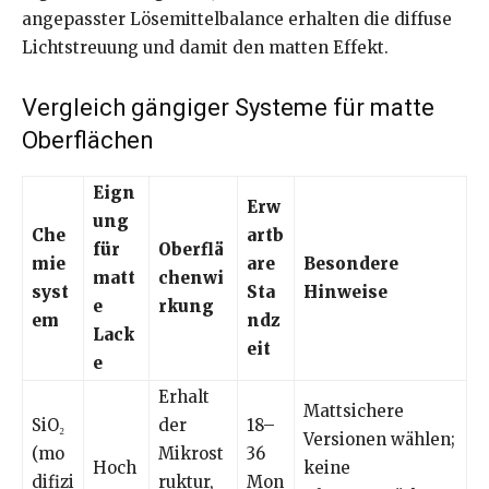
angepasster Lösemittelbalance erhalten die diffuse
Lichtstreuung und damit den matten Effekt.
Vergleich gängiger Systeme für matte
Oberflächen
Eign
Erw
ung
Che
artb
für
Oberflä
mie
are
Besondere
matt
chenwi
syst
Sta
Hinweise
e
rkung
em
ndz
Lack
eit
e
Erhalt
Mattsichere
SiO₂
der
18–
Versionen wählen;
(mo
Mikrost
36
Hoch
keine
difizi
ruktur,
Mon