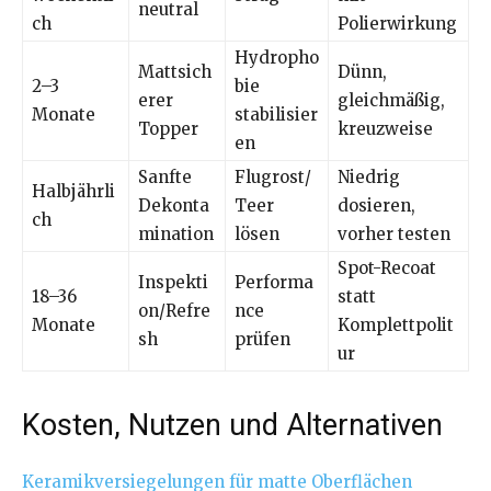
neutral
ch
Polierwirkung
Hydropho
Mattsich
Dünn,
2–3
bie
erer
gleichmäßig,
Monate
stabilisier
Topper
kreuzweise
en
Sanfte
Flugrost/
Niedrig
Halbjährli
Dekonta
Teer
dosieren,
ch
mination
lösen
vorher testen
Spot-Recoat
Inspekti
Performa
18–36
statt
on/Refre
nce
Monate
Komplettpolit
sh
prüfen
ur
Kosten, Nutzen und Alternativen
Keramikversiegelungen für matte Oberflächen