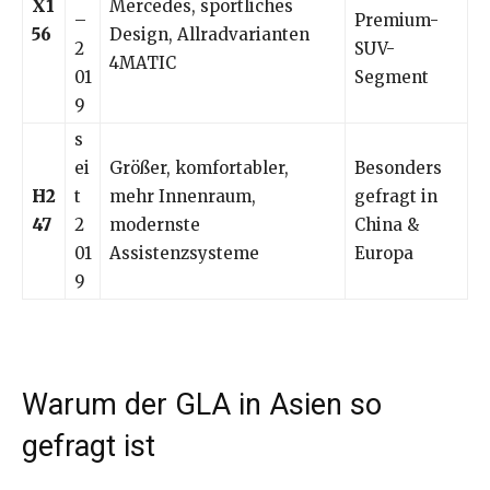
X1
Mercedes, sportliches
–
Premium-
56
Design, Allradvarianten
2
SUV-
4MATIC
01
Segment
9
s
ei
Größer, komfortabler,
Besonders
H2
t
mehr Innenraum,
gefragt in
47
2
modernste
China &
01
Assistenzsysteme
Europa
9
Warum der GLA in Asien so
gefragt ist