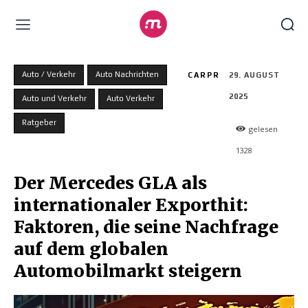
Auto / Verkehr
Auto Nachrichten
CARPR
29. AUGUST
2025
Auto und Verkehr
Auto Verkehr
Ratgeber
gelesen
1328
Der Mercedes GLA als
internationaler Exporthit:
Faktoren, die seine Nachfrage
auf dem globalen
Automobilmarkt steigern