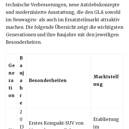
technische Verbesserungen, neue Antriebskonzepte
und modernisierte Ausstattung, die den GLA sowohl
im Neuwagen- als auch im Ersatzteilmarkt attraktiv
machen. Die folgende Übersicht zeigt die wichtigsten
Generationen und ihre Baujahre mit den jeweiligen
Besonderheiten.
B
Ge
a
ne
uj
Marktstell
ra
a
Besonderheiten
ung
ti
h
on
r
e
2
0
Etablierung
Erstes Kompakt-SUV von
13
im