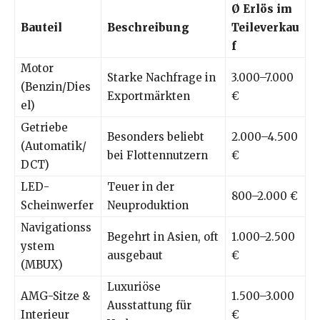
Ø Erlös im
Bauteil
Beschreibung
Teileverkau
f
Motor
Starke Nachfrage in
3.000–7.000
(Benzin/Dies
Exportmärkten
€
el)
Getriebe
Besonders beliebt
2.000–4.500
(Automatik/
bei Flottennutzern
€
DCT)
LED-
Teuer in der
800–2.000 €
Scheinwerfer
Neuproduktion
Navigationss
Begehrt in Asien, oft
1.000–2.500
ystem
ausgebaut
€
(MBUX)
Luxuriöse
AMG-Sitze &
1.500–3.000
Ausstattung für
Interieur
€