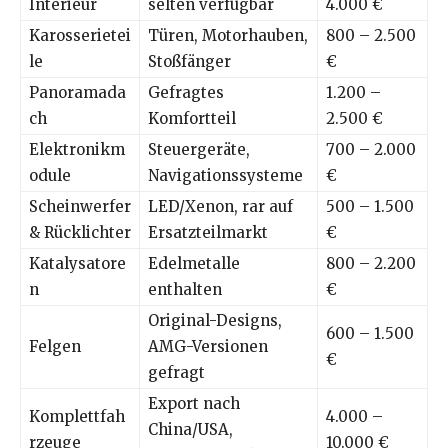
Interieur
selten verfügbar
4.000 €
Karosserietei
Türen, Motorhauben,
800 – 2.500
le
Stoßfänger
€
Panoramada
Gefragtes
1.200 –
ch
Komfortteil
2.500 €
Elektronikm
Steuergeräte,
700 – 2.000
odule
Navigationssysteme
€
Scheinwerfer
LED/Xenon, rar auf
500 – 1.500
& Rücklichter
Ersatzteilmarkt
€
Katalysatore
Edelmetalle
800 – 2.200
n
enthalten
€
Original-Designs,
600 – 1.500
Felgen
AMG-Versionen
€
gefragt
Export nach
Komplettfah
4.000 –
China/USA,
rzeuge
10.000 €