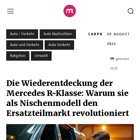
Auto / Verkehr
Auto Nachrichten
CARPR
29. AUGUST
2025
Auto und Verkehr
Auto Verkehr
Ratgeber
Umwelt
gelesen
1373
Die Wiederentdeckung der
Mercedes R-Klasse: Warum sie
als Nischenmodell den
Ersatzteilmarkt revolutioniert