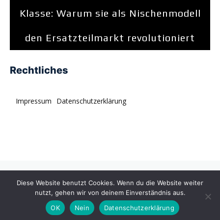
Klasse: Warum sie als Nischenmodell
den Ersatzteilmarkt revolutioniert
Rechtliches
Impressum
Datenschutzerklärung
© tagDiv. All rights reserved. Momentum is a fresh
Diese Website benutzt Cookies. Wenn du die Website weiter
multipurpose Prebuilt Website with a wide range of usability.
nutzt, gehen wir von deinem Einverständnis aus.
OK
Nein
Datenschutzerklärung