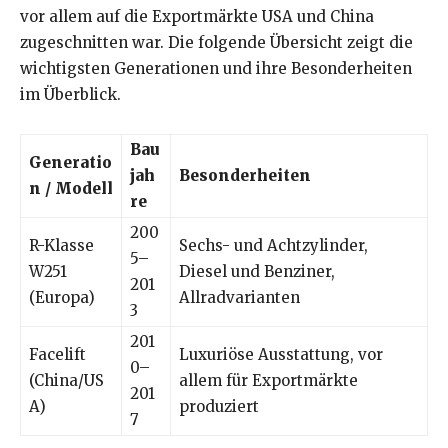
vor allem auf die Exportmärkte USA und China
zugeschnitten war. Die folgende Übersicht zeigt die
wichtigsten Generationen und ihre Besonderheiten
im Überblick.
Bau
Generatio
jah
Besonderheiten
n / Modell
re
200
R-Klasse
Sechs- und Achtzylinder,
5–
W251
Diesel und Benziner,
201
(Europa)
Allradvarianten
3
201
Facelift
Luxuriöse Ausstattung, vor
0–
(China/US
allem für Exportmärkte
201
A)
produziert
7