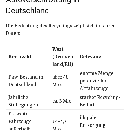
Deutschland
Die Bedeutung des Recyclings zeigt sich in klaren
Daten:
Wert
Kennzahl
(Deutsch
Relevanz
land/EU)
enorme Menge
Pkw-Bestand in
über 48
potenzieller
Deutschland
Mio.
Altfahrzeuge
Jährliche
starker Recycling-
ca. 3 Mio.
Stilllegungen
Bedarf
EU-weite
illegale
Fahrzeuge
3,4–4,7
Entsorgung,
außerhalb
Mio.