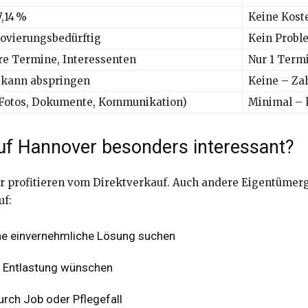
7,14 %
Keine Kost
novierungsbedürftig
Kein Probl
e Termine, Interessenten
Nur 1 Term
 kann abspringen
Keine – Za
Fotos, Dokumente, Kommunikation)
Minimal – 
uf Hannover besonders interessant?
er profitieren vom Direktverkauf. Auch andere Eigentüme
uf:
eine einvernehmliche Lösung suchen
ie Entlastung wünschen
 durch Job oder Pflegefall