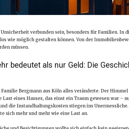
 Unsicherheit verbunden sein, besonders für Familien. In d
gslos wie möglich gestalten können. Von der Immobilien
werden müssen.
r bedeutet als nur Geld: Die Geschi
ei Familie Bergmann aus Köln alles veränderte. Der Himmel
e Last eines Hauses, das einst ein Traum gewesen war – nu
 und die Instandhaltungskosten stiegen ins Unermessliche
te sich mehr und mehr wie eine Last an.
äche und Besichtigungen wollte sich einfach kein geeignet