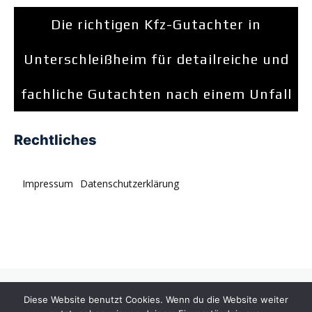
Die richtigen Kfz-Gutachter in
Unterschleißheim für detailreiche und
fachliche Gutachten nach einem Unfall
Rechtliches
Impressum
Datenschutzerklärung
© tagDiv. All rights reserved. Momentum is a fresh
Diese Website benutzt Cookies. Wenn du die Website weiter
multipurpose Prebuilt Website with a wide range of usability.