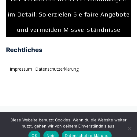
im Detail: So erzielen Sie faire Angebote
und vermeiden Missverständnisse
Rechtliches
Impressum
Datenschutzerklärung
© tagDiv. All rights reserved. Momentum is a fresh
Diese Website benutzt Cookies. Wenn du die Website weiter
multipurpose Prebuilt Website with a wide range of usability.
nutzt, gehen wir von deinem Einverständnis aus.
OK
Nein
Datenschutzerklärung