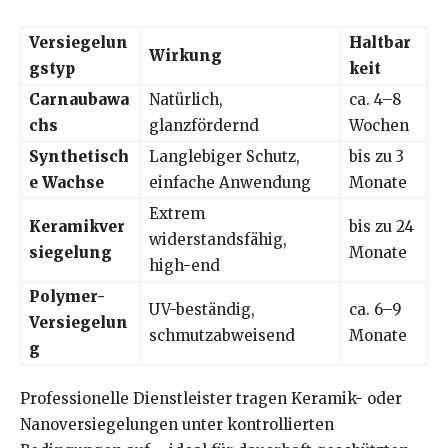
Versiegelun
Haltbar
Wirkung
gstyp
keit
Carnaubawa
Natürlich,
ca. 4–8
chs
glanzfördernd
Wochen
Synthetisch
Langlebiger Schutz,
bis zu 3
e Wachse
einfache Anwendung
Monate
Extrem
Keramikver
bis zu 24
widerstandsfähig,
siegelung
Monate
high-end
Polymer-
UV-beständig,
ca. 6–9
Versiegelun
schmutzabweisend
Monate
g
Professionelle Dienstleister tragen Keramik- oder
Nanoversiegelungen unter kontrollierten