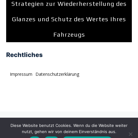
Strategien zur Wiederherstellung des
Glanzes und Schutz des Wertes Ihres
Fahrzeugs
Rechtliches
Impressum
Datenschutzerklärung
© tagDiv. All rights reserved. Momentum is a fresh
Diese Website benutzt Cookies. Wenn du die Website weiter
multipurpose Prebuilt Website with a wide range of usability.
nutzt, gehen wir von deinem Einverständnis aus.