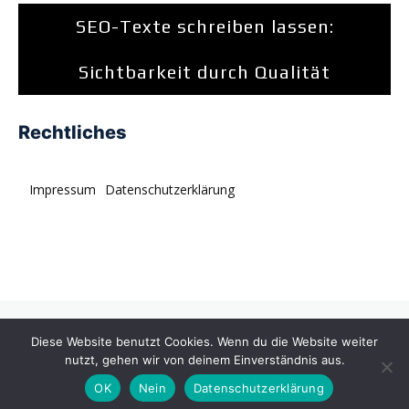
SEO-Texte schreiben lassen:
Sichtbarkeit durch Qualität
Rechtliches
Impressum
Datenschutzerklärung
© tagDiv. All rights reserved. Momentum is a fresh
Diese Website benutzt Cookies. Wenn du die Website weiter
multipurpose Prebuilt Website with a wide range of usability.
nutzt, gehen wir von deinem Einverständnis aus.
OK
Nein
Datenschutzerklärung