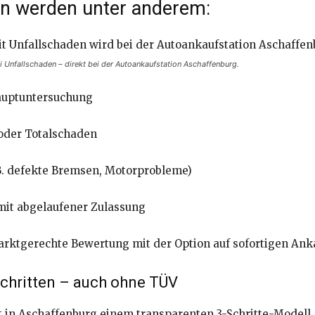
en werden unter anderem:
Unfallschaden – direkt bei der Autoankaufstation Aschaffenburg.
auptuntersuchung
oder Totalschaden
B. defekte Bremsen, Motorprobleme)
 mit abgelaufener Zulassung
rktgerechte Bewertung mit der Option auf sofortigen Ank
Schritten – auch ohne TÜV
t in Aschaffenburg einem transparenten 3-Schritte-Modell.