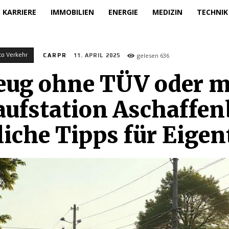
KARRIERE
IMMOBILIEN
ENERGIE
MEDIZIN
TECHNIK
to Verkehr
gelesen
636
CARPR
11. APRIL 2025
zeug ohne TÜV oder m
aufstation Aschaffen
liche Tipps für Eige