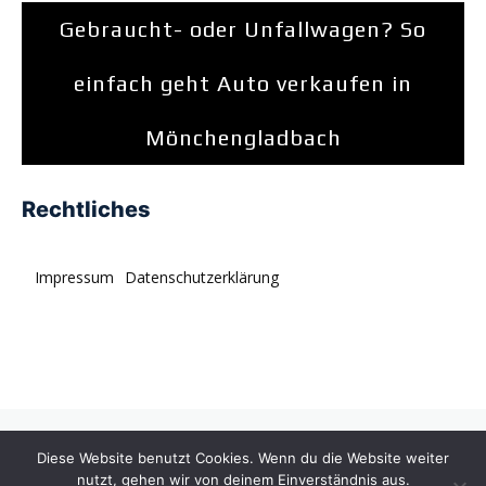
Gebraucht- oder Unfallwagen? So
einfach geht Auto verkaufen in
Mönchengladbach
Rechtliches
Impressum
Datenschutzerklärung
© tagDiv. All rights reserved. Momentum is a fresh
Diese Website benutzt Cookies. Wenn du die Website weiter
multipurpose Prebuilt Website with a wide range of usability.
nutzt, gehen wir von deinem Einverständnis aus.