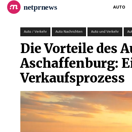
netprnews
AUTO
Auto / Verkehr
Auto Nachrichten
Auto und Verkehr
Au
Die Vorteile des 
Aschaffenburg: E
Verkaufsprozess